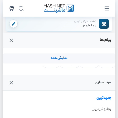
قطعات سازگار با خودرو
رنو کولیوس
پیام ها
فروشگاه اینترنتی ماشینت
لوازم موتوری
سنسور ها
سنسور دور موتور
/
/
/
قیمت و خرید انواع سنسور دور موتور رنو کولیوس
نمایش همه
لنت ترمز
فیلتر روغن
شمع موتور
واتر پمپ
فیلترها
جدیدترین
خودرو
مرتب‌سازی
سنسور دور موتور رنو کولیوس
سال 2017
جدیدترین
پرفروش‌ترین