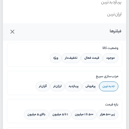
پربازدیدترین
ارزان‌ترین
گران‌ترین
فیلترها
وضعیت کالا
موجود
قیمت فعال
تخفیف‌دار
ویژه
خانه
مرتب‌سازی سریع
جدیدترین
پرفروش
پربازدید
ارزان‌تر
گران‌تر
ورود / ثبت نام
بازه قیمت
دستیار هوشمند
زیر ۵۰۰ هزار
۵۰۰ تا ۱ میلیون
۱ تا ۵ میلیون
بالای ۵ میلیون
سرویس در محل