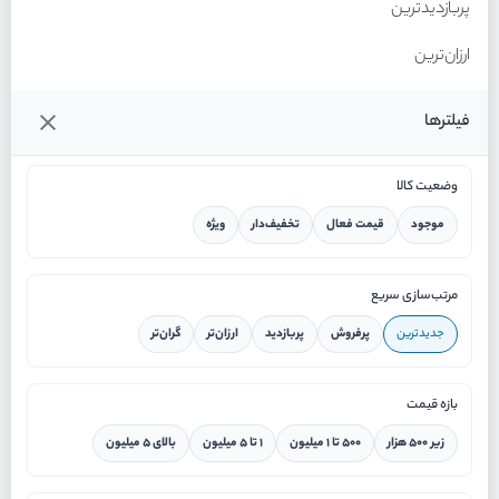
پربازدیدترین
ارزان‌ترین
گران‌ترین
فیلترها
وضعیت کالا
موجود
قیمت فعال
تخفیف‌دار
ویژه
خانه
مرتب‌سازی سریع
جدیدترین
پرفروش
پربازدید
ارزان‌تر
گران‌تر
ورود / ثبت نام
بازه قیمت
دستیار هوشمند
زیر ۵۰۰ هزار
۵۰۰ تا ۱ میلیون
۱ تا ۵ میلیون
بالای ۵ میلیون
سرویس در محل