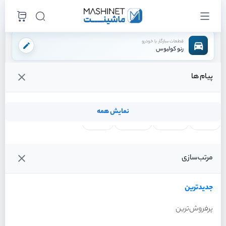
قطعات سازگار با خودرو
رنو کولیوس
پیام ها
فروشگاه اینترنتی ماشینت
لوازم مصرفی
فیلتر ها
فیلتر کابین
/
/
/
قیمت و خرید انواع فیلتر کابین رنو کولیوس
نمایش همه
لنت ترمز
فیلتر روغن
شمع موتور
واتر پمپ
فیلترها
جدیدترین
خودرو
مرتب‌سازی
فیلتر کابین رنو کولیوس سال
2017
تجاری
۳,۳۰۰,۰۰۰ تومان
جدیدترین
پرفروش‌ترین