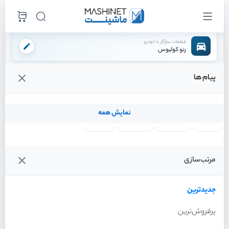
قطعات سازگار با خودرو
رنو کولیوس
پیام ها
فروشگاه اینترنتی ماشینت
لوازم مصرفی
فیلتر ها
فیلتر هوا
/
/
/
قیمت و خرید انواع فیلتر هوا رنو کولیوس
نمایش همه
لنت ترمز
فیلتر روغن
شمع موتور
واتر پمپ
فیلترها
جدیدترین
خودرو
مرتب‌سازی
فیلتر هوا رنو کولیوس سال
2017
جدیدترین
پرفروش‌ترین