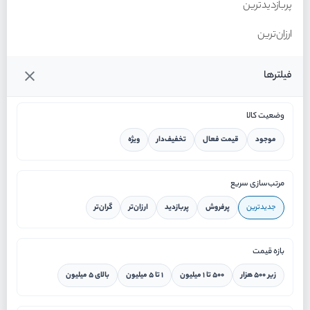
پربازدیدترین
ارزان‌ترین
گران‌ترین
فیلترها
وضعیت کالا
موجود
قیمت فعال
تخفیف‌دار
ویژه
خانه
مرتب‌سازی سریع
جدیدترین
پرفروش
پربازدید
ارزان‌تر
گران‌تر
ورود / ثبت نام
بازه قیمت
دستیار هوشمند
زیر ۵۰۰ هزار
۵۰۰ تا ۱ میلیون
۱ تا ۵ میلیون
بالای ۵ میلیون
سرویس در محل