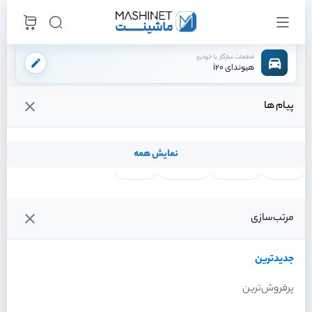
قطعات سازگار با خودرو
هیوندای i20
پیام ها
فروشگاه اینترنتی ماشینت
لوازم بدنه
برف پاک کن
مخزن شیشه شور
/
/
/
قیمت و خرید انواع مخزن شیشه شور هیوندای i20
نمایش همه
لنت ترمز
فیلتر روغن
شمع موتور
واتر پمپ
فیلترها
جدیدترین
خودرو
مرتب‌سازی
مخزن شیشه شور هیوندای
i20 سال 2012
جدیدترین
پرفروش‌ترین