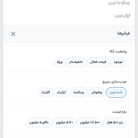
پربازدیدترین
ارزان‌ترین
گران‌ترین
فیلترها
وضعیت کالا
موجود
قیمت فعال
تخفیف‌دار
ویژه
خانه
مرتب‌سازی سریع
جدیدترین
پرفروش
پربازدید
ارزان‌تر
گران‌تر
ورود / ثبت نام
بازه قیمت
دستیار هوشمند
زیر ۵۰۰ هزار
۵۰۰ تا ۱ میلیون
۱ تا ۵ میلیون
بالای ۵ میلیون
سرویس در محل