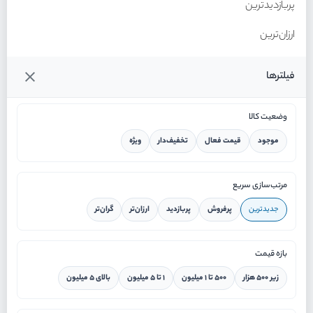
پربازدیدترین
ارزان‌ترین
گران‌ترین
فیلترها
وضعیت کالا
موجود
قیمت فعال
تخفیف‌دار
ویژه
خانه
مرتب‌سازی سریع
جدیدترین
پرفروش
پربازدید
ارزان‌تر
گران‌تر
ورود / ثبت نام
بازه قیمت
دستیار هوشمند
زیر ۵۰۰ هزار
۵۰۰ تا ۱ میلیون
۱ تا ۵ میلیون
بالای ۵ میلیون
سرویس در محل