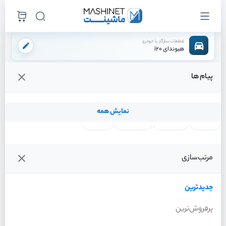
قطعات سازگار با خودرو
هیوندای i20
پیام ها
فروشگاه اینترنتی ماشینت
لوازم مصرفی
مایعات
روغن گیربکس
/
/
/
قیمت و خرید انواع روغن گیربکس هیوندای i20
نمایش همه
لنت ترمز
فیلتر روغن
شمع موتور
واتر پمپ
فیلترها
جدیدترین
خودرو
مرتب‌سازی
روغن گیربکس هیوندای i20
سال 2012
جدیدترین
پرفروش‌ترین