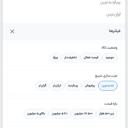
پربازدیدترین
ارزان‌ترین
گران‌ترین
فیلترها
وضعیت کالا
موجود
قیمت فعال
تخفیف‌دار
ویژه
خانه
مرتب‌سازی سریع
جدیدترین
پرفروش
پربازدید
ارزان‌تر
گران‌تر
ورود / ثبت نام
بازه قیمت
دستیار هوشمند
زیر ۵۰۰ هزار
۵۰۰ تا ۱ میلیون
۱ تا ۵ میلیون
بالای ۵ میلیون
سرویس در محل