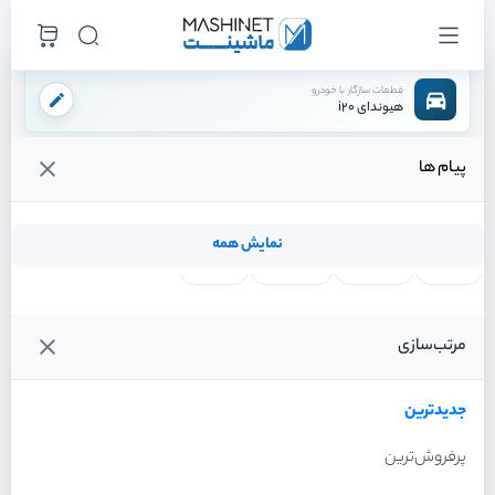
قطعات سازگار با خودرو
هیوندای i20
پیام ها
فروشگاه اینترنتی ماشینت
لوازم بدنه
شیشه
شیشه سانروف
/
/
/
قیمت و خرید انواع شیشه سانروف هیوندای i20
نمایش همه
لنت ترمز
فیلتر روغن
شمع موتور
واتر پمپ
فیلترها
جدیدترین
خودرو
مرتب‌سازی
شیشه سانروف هیوندای i20
سال 2012
جدیدترین
پرفروش‌ترین