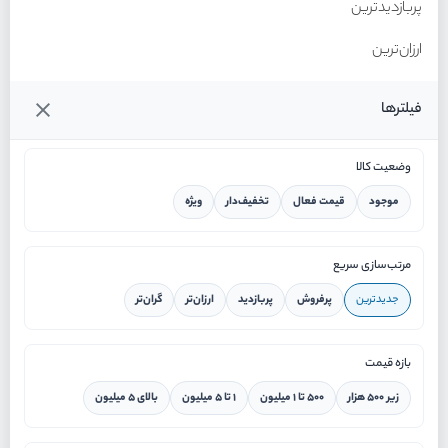
پربازدیدترین
ارزان‌ترین
گران‌ترین
فیلترها
وضعیت کالا
موجود
قیمت فعال
تخفیف‌دار
ویژه
خانه
مرتب‌سازی سریع
جدیدترین
پرفروش
پربازدید
ارزان‌تر
گران‌تر
ورود / ثبت نام
بازه قیمت
دستیار هوشمند
زیر ۵۰۰ هزار
۵۰۰ تا ۱ میلیون
۱ تا ۵ میلیون
بالای ۵ میلیون
سرویس در محل