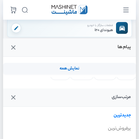
قطعات سازگار با خودرو
هیوندای i20
پیام ها
فروشگاه اینترنتی ماشینت
لوازم مصرفی
شمع
/
/
قیمت و خرید انواع شمع هیوندای i20
نمایش همه
لنت ترمز
فیلتر روغن
شمع موتور
واتر پمپ
فیلترها
جدیدترین
خودرو
مرتب‌سازی
شمع هیوندای i20 سال 2012
جدیدترین
پرفروش‌ترین