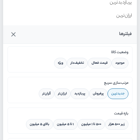
پربازدیدترین
ارزان‌ترین
گران‌ترین
فیلترها
وضعیت کالا
موجود
قیمت فعال
تخفیف‌دار
ویژه
خانه
مرتب‌سازی سریع
جدیدترین
پرفروش
پربازدید
ارزان‌تر
گران‌تر
ورود / ثبت نام
بازه قیمت
دستیار هوشمند
زیر ۵۰۰ هزار
۵۰۰ تا ۱ میلیون
۱ تا ۵ میلیون
بالای ۵ میلیون
سرویس در محل