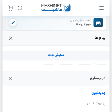
قطعات سازگار با خودرو
هیوندای i20
پیام ها
فروشگاه اینترنتی ماشینت
لوازم تعلیق
طبق
طبق بزرگ راست
/
/
/
قیمت و خرید انواع طبق بزرگ راست هیوندای i20
نمایش همه
لنت ترمز
فیلتر روغن
شمع موتور
واتر پمپ
فیلترها
جدیدترین
خودرو
مرتب‌سازی
طبق بزرگ راست هیوندای i20
سال 2012
جدیدترین
پرفروش‌ترین