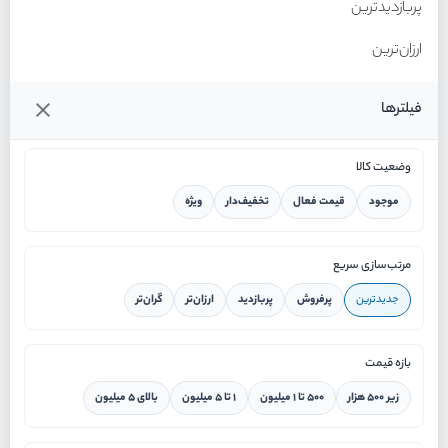
پربازدیدترین
ارزان‌ترین
گران‌ترین
فیلترها
وضعیت کالا
موجود
قیمت فعال
تخفیف‌دار
ویژه
خانه
مرتب‌سازی سریع
جدیدترین
پرفروش
پربازدید
ارزان‌تر
گران‌تر
ورود / ثبت نام
بازه قیمت
دستیار هوشمند
زیر ۵۰۰ هزار
۵۰۰ تا ۱ میلیون
۱ تا ۵ میلیون
بالای ۵ میلیون
سرویس در محل