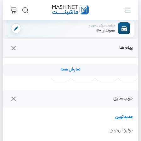
قطعات سازگار با خودرو
هیوندای i20
پیام ها
فروشگاه اینترنتی ماشینت
لوازم تعلیق
کمک فنر
توپی سرکمک راست
/
/
/
قیمت و خرید انواع توپی سرکمک راست هیوندای i20
نمایش همه
لنت ترمز
فیلتر روغن
شمع موتور
واتر پمپ
فیلترها
جدیدترین
خودرو
مرتب‌سازی
توپی سرکمک راست هیوندای
i20 سال 2012
جدیدترین
پرفروش‌ترین