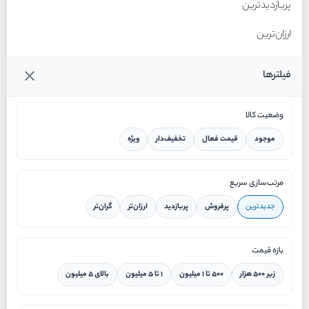
پربازدیدترین
ارزان‌ترین
گران‌ترین
فیلترها
وضعیت کالا
موجود
قیمت فعال
تخفیف‌دار
ویژه
خانه
مرتب‌سازی سریع
جدیدترین
پرفروش
پربازدید
ارزان‌تر
گران‌تر
ورود / ثبت نام
بازه قیمت
دستیار هوشمند
زیر ۵۰۰ هزار
۵۰۰ تا ۱ میلیون
۱ تا ۵ میلیون
بالای ۵ میلیون
سرویس در محل