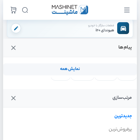
قطعات سازگار با خودرو
هیوندای i20
پیام ها
فروشگاه اینترنتی ماشینت
لوازم بدنه
آینه بغل
آینه بغل راست
/
/
/
قیمت و خرید انواع آینه بغل راست هیوندای i20
نمایش همه
لنت ترمز
فیلتر روغن
شمع موتور
واتر پمپ
فیلترها
جدیدترین
خودرو
مرتب‌سازی
آینه بغل راست هیوندای i20
سال 2012
جدیدترین
پرفروش‌ترین