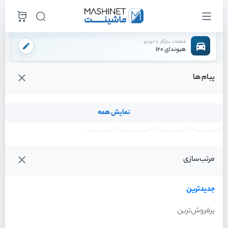
قطعات سازگار با خودرو
هیوندای i20
پیام ها
فروشگاه اینترنتی ماشینت
لوازم بدنه
چراغ
چراغ مه شکن راست
/
/
/
قیمت و خرید انواع چراغ مه شکن راست هیوندای i20
نمایش همه
لنت ترمز
فیلتر روغن
شمع موتور
واتر پمپ
فیلترها
جدیدترین
خودرو
مرتب‌سازی
چراغ مه شکن راست هیوندای
i20 سال 2012
جدیدترین
پرفروش‌ترین