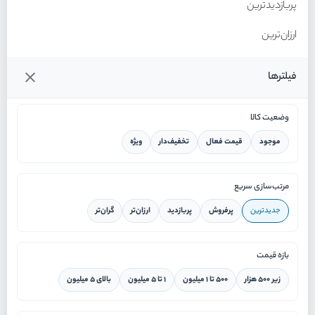
پربازدیدترین
ارزان‌ترین
گران‌ترین
فیلترها
وضعیت کالا
موجود
قیمت فعال
تخفیف‌دار
ویژه
خانه
مرتب‌سازی سریع
جدیدترین
پرفروش
پربازدید
ارزان‌تر
گران‌تر
ورود / ثبت نام
بازه قیمت
دستیار هوشمند
زیر ۵۰۰ هزار
۵۰۰ تا ۱ میلیون
۱ تا ۵ میلیون
بالای ۵ میلیون
سرویس در محل