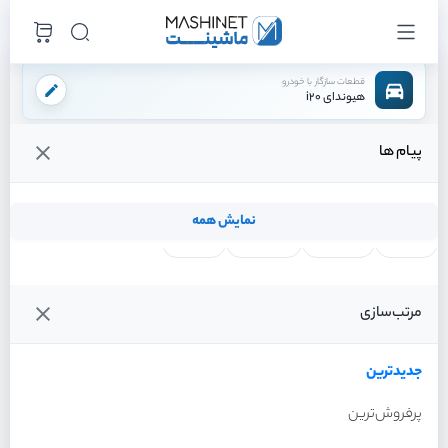
قطعات سازگار با خودرو
هیوندای i20
پیام ها
فروشگاه اینترنتی ماشینت
لوازم مصرفی
دسته موتور و گیربکس
دسته موتور راست
/
/
/
قیمت و خرید انواع دسته موتور راست هیوندای i20
نمایش همه
لنت ترمز
فیلتر روغن
شمع موتور
واتر پمپ
فیلترها
جدیدترین
خودرو
مرتب‌سازی
دسته موتور راست هیوندای
i20 سال 2012
جدیدترین
پرفروش‌ترین