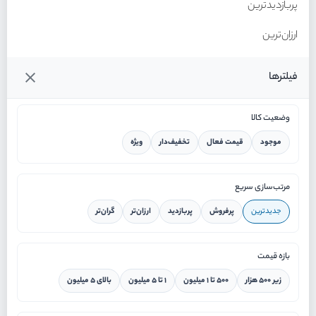
پربازدیدترین
ارزان‌ترین
گران‌ترین
فیلترها
وضعیت کالا
موجود
قیمت فعال
تخفیف‌دار
ویژه
خانه
مرتب‌سازی سریع
جدیدترین
پرفروش
پربازدید
ارزان‌تر
گران‌تر
ورود / ثبت نام
بازه قیمت
دستیار هوشمند
زیر ۵۰۰ هزار
۵۰۰ تا ۱ میلیون
۱ تا ۵ میلیون
بالای ۵ میلیون
سرویس در محل