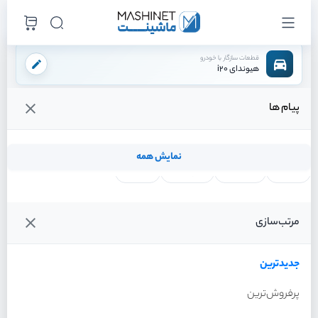
قطعات سازگار با خودرو
هیوندای i20
پیام ها
فروشگاه اینترنتی ماشینت
لوازم بدنه
سینی فن
/
/
قیمت و خرید انواع سینی فن هیوندای i20
نمایش همه
لنت ترمز
فیلتر روغن
شمع موتور
واتر پمپ
فیلترها
جدیدترین
خودرو
مرتب‌سازی
سینی فن هیوندای i20 سال
2012
جدیدترین
پرفروش‌ترین