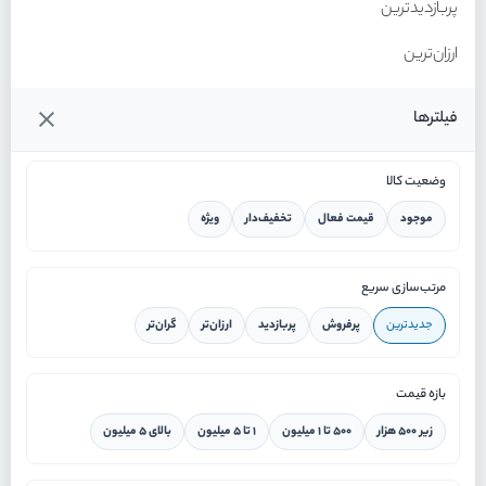
پربازدیدترین
ارزان‌ترین
گران‌ترین
فیلترها
وضعیت کالا
موجود
قیمت فعال
تخفیف‌دار
ویژه
خانه
مرتب‌سازی سریع
جدیدترین
پرفروش
پربازدید
ارزان‌تر
گران‌تر
ورود / ثبت نام
بازه قیمت
دستیار هوشمند
زیر ۵۰۰ هزار
۵۰۰ تا ۱ میلیون
۱ تا ۵ میلیون
بالای ۵ میلیون
سرویس در محل