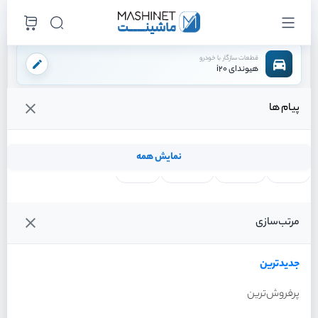
قطعات سازگار با خودرو
هیوندای i20
پیام ها
فروشگاه اینترنتی ماشینت
لوازم موتوری
پمپ هیدرولیک
/
/
قیمت و خرید انواع پمپ هیدرولیک هیوندای i20
نمایش همه
لنت ترمز
فیلتر روغن
شمع موتور
واتر پمپ
فیلترها
جدیدترین
خودرو
مرتب‌سازی
پمپ هیدرولیک هیوندای i20
سال 2012
جدیدترین
پرفروش‌ترین