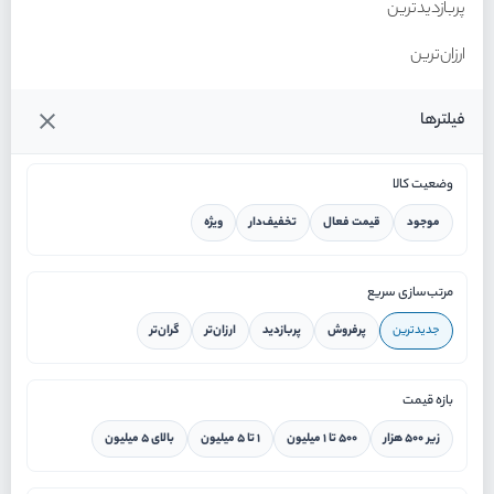
پربازدیدترین
ارزان‌ترین
گران‌ترین
فیلترها
وضعیت کالا
موجود
قیمت فعال
تخفیف‌دار
ویژه
خانه
مرتب‌سازی سریع
جدیدترین
پرفروش
پربازدید
ارزان‌تر
گران‌تر
ورود / ثبت نام
بازه قیمت
دستیار هوشمند
زیر ۵۰۰ هزار
۵۰۰ تا ۱ میلیون
۱ تا ۵ میلیون
بالای ۵ میلیون
سرویس در محل