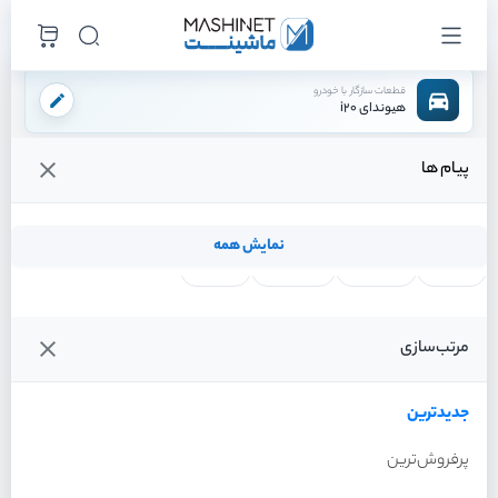
قطعات سازگار با خودرو
هیوندای i20
پیام ها
فروشگاه اینترنتی ماشینت
لوازم موتوری
رینگ پیستون
/
/
قیمت و خرید انواع رینگ پیستون هیوندای i20
نمایش همه
لنت ترمز
فیلتر روغن
شمع موتور
واتر پمپ
فیلترها
جدیدترین
خودرو
مرتب‌سازی
رینگ پیستون هیوندای i20
سال 2012
جدیدترین
پرفروش‌ترین