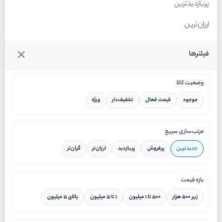
پربازدیدترین
ارزان‌ترین
گران‌ترین
فیلترها
وضعیت کالا
موجود
قیمت فعال
تخفیف‌دار
ویژه
خانه
مرتب‌سازی سریع
جدیدترین
پرفروش
پربازدید
ارزان‌تر
گران‌تر
ورود / ثبت نام
بازه قیمت
دستیار هوشمند
زیر ۵۰۰ هزار
۵۰۰ تا ۱ میلیون
۱ تا ۵ میلیون
بالای ۵ میلیون
سرویس در محل