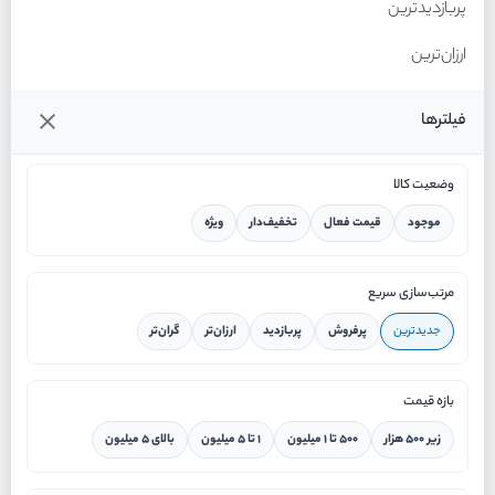
پربازدیدترین
ارزان‌ترین
گران‌ترین
فیلترها
وضعیت کالا
موجود
قیمت فعال
تخفیف‌دار
ویژه
خانه
مرتب‌سازی سریع
جدیدترین
پرفروش
پربازدید
ارزان‌تر
گران‌تر
ورود / ثبت نام
بازه قیمت
دستیار هوشمند
زیر ۵۰۰ هزار
۵۰۰ تا ۱ میلیون
۱ تا ۵ میلیون
بالای ۵ میلیون
سرویس در محل