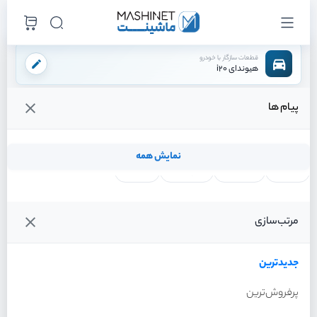
قطعات سازگار با خودرو
هیوندای i20
پیام ها
فروشگاه اینترنتی ماشینت
لوازم موتوری
پیستون
/
/
قیمت و خرید انواع پیستون هیوندای i20
نمایش همه
لنت ترمز
فیلتر روغن
شمع موتور
واتر پمپ
فیلترها
جدیدترین
خودرو
مرتب‌سازی
پیستون هیوندای i20 سال
2012
جدیدترین
پرفروش‌ترین