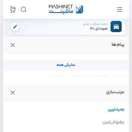
قطعات سازگار با خودرو
هیوندای i20
پیام ها
فروشگاه اینترنتی ماشینت
لوازم ترمز
لنت ترمز
لنت ترمز دستی
/
/
/
قیمت و خرید انواع لنت ترمز دستی هیوندای i20
نمایش همه
لنت ترمز
فیلتر روغن
شمع موتور
واتر پمپ
فیلترها
جدیدترین
خودرو
مرتب‌سازی
لنت ترمز دستی هیوندای i20
سال 2012
جدیدترین
پرفروش‌ترین