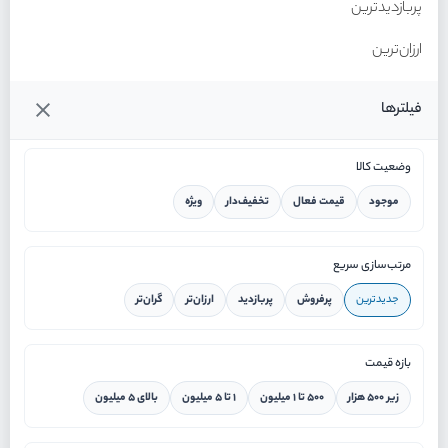
پربازدیدترین
ارزان‌ترین
گران‌ترین
فیلترها
وضعیت کالا
موجود
قیمت فعال
تخفیف‌دار
ویژه
خانه
مرتب‌سازی سریع
جدیدترین
پرفروش
پربازدید
ارزان‌تر
گران‌تر
ورود / ثبت نام
بازه قیمت
دستیار هوشمند
زیر ۵۰۰ هزار
۵۰۰ تا ۱ میلیون
۱ تا ۵ میلیون
بالای ۵ میلیون
سرویس در محل