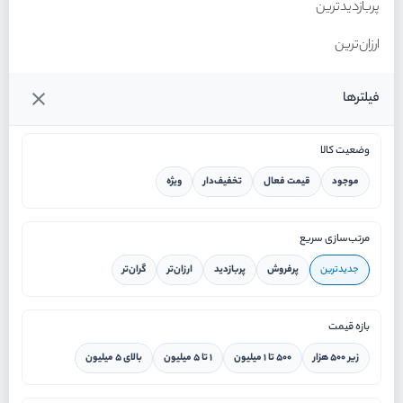
پربازدیدترین
ارزان‌ترین
گران‌ترین
فیلترها
وضعیت کالا
موجود
قیمت فعال
تخفیف‌دار
ویژه
خانه
مرتب‌سازی سریع
جدیدترین
پرفروش
پربازدید
ارزان‌تر
گران‌تر
ورود / ثبت نام
بازه قیمت
دستیار هوشمند
زیر ۵۰۰ هزار
۵۰۰ تا ۱ میلیون
۱ تا ۵ میلیون
بالای ۵ میلیون
سرویس در محل