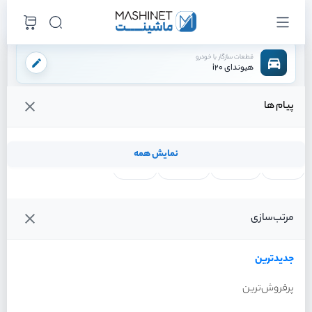
قطعات سازگار با خودرو
هیوندای i20
پیام ها
فروشگاه اینترنتی ماشینت
لوازم تعلیق
طبق
طبق بزرگ چپ
/
/
/
قیمت و خرید انواع طبق بزرگ چپ هیوندای i20
نمایش همه
لنت ترمز
فیلتر روغن
شمع موتور
واتر پمپ
فیلترها
جدیدترین
خودرو
مرتب‌سازی
طبق بزرگ چپ هیوندای i20
سال 2012
جدیدترین
پرفروش‌ترین