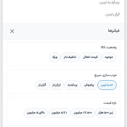
پربازدیدترین
ارزان‌ترین
گران‌ترین
فیلترها
وضعیت کالا
موجود
قیمت فعال
تخفیف‌دار
ویژه
خانه
مرتب‌سازی سریع
جدیدترین
پرفروش
پربازدید
ارزان‌تر
گران‌تر
ورود / ثبت نام
بازه قیمت
دستیار هوشمند
زیر ۵۰۰ هزار
۵۰۰ تا ۱ میلیون
۱ تا ۵ میلیون
بالای ۵ میلیون
سرویس در محل