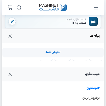
قطعات سازگار با خودرو
هیوندای i20
پیام ها
فروشگاه اینترنتی ماشینت
لوازم بدنه
آینه بغل
آینه بغل چپ
/
/
/
قیمت و خرید انواع آینه بغل چپ هیوندای i20
نمایش همه
لنت ترمز
فیلتر روغن
شمع موتور
واتر پمپ
فیلترها
جدیدترین
خودرو
مرتب‌سازی
آینه بغل چپ هیوندای i20
سال 2012
جدیدترین
پرفروش‌ترین