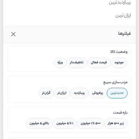
پربازدیدترین
ارزان‌ترین
گران‌ترین
فیلترها
وضعیت کالا
موجود
قیمت فعال
تخفیف‌دار
ویژه
خانه
مرتب‌سازی سریع
جدیدترین
پرفروش
پربازدید
ارزان‌تر
گران‌تر
ورود / ثبت نام
بازه قیمت
دستیار هوشمند
زیر ۵۰۰ هزار
۵۰۰ تا ۱ میلیون
۱ تا ۵ میلیون
بالای ۵ میلیون
سرویس در محل