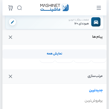
قطعات سازگار با خودرو
هیوندای i20
پیام ها
فروشگاه اینترنتی ماشینت
لوازم بدنه
چراغ
چراغ جلو چپ
/
/
/
قیمت و خرید انواع چراغ جلو چپ هیوندای i20
نمایش همه
لنت ترمز
فیلتر روغن
شمع موتور
واتر پمپ
فیلترها
جدیدترین
خودرو
مرتب‌سازی
چراغ جلو چپ هیوندای i20
سال 2012
جدیدترین
پرفروش‌ترین