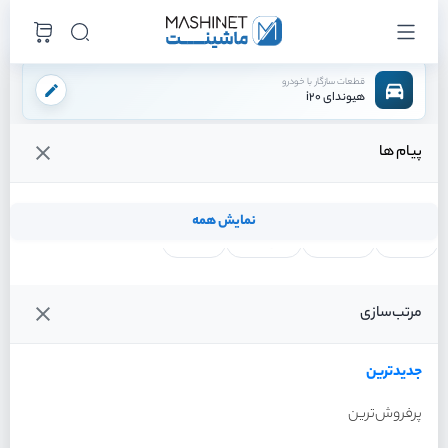
قطعات سازگار با خودرو
هیوندای i20
پیام ها
فروشگاه اینترنتی ماشینت
لوازم موتوری
سیستم خنک کننده
رادیاتور بخاری
/
/
/
قیمت و خرید انواع رادیاتور بخاری هیوندای i20
نمایش همه
لنت ترمز
فیلتر روغن
شمع موتور
واتر پمپ
فیلترها
جدیدترین
خودرو
مرتب‌سازی
رادیاتور بخاری هیوندای i20
سال 2012
جدیدترین
پرفروش‌ترین