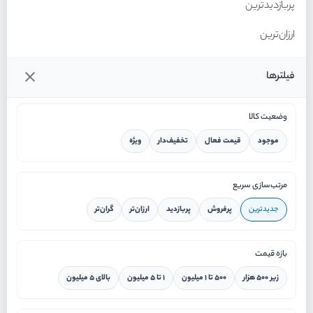
پربازدیدترین
ارزان‌ترین
گران‌ترین
فیلترها
وضعیت کالا
موجود
قیمت فعال
تخفیف‌دار
ویژه
خانه
مرتب‌سازی سریع
جدیدترین
پرفروش
پربازدید
ارزان‌تر
گران‌تر
ورود / ثبت نام
بازه قیمت
دستیار هوشمند
زیر ۵۰۰ هزار
۵۰۰ تا ۱ میلیون
۱ تا ۵ میلیون
بالای ۵ میلیون
سرویس در محل