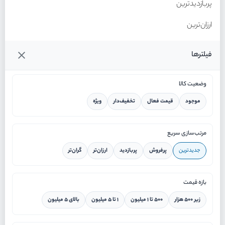
پربازدیدترین
ارزان‌ترین
گران‌ترین
فیلترها
وضعیت کالا
موجود
قیمت فعال
تخفیف‌دار
ویژه
خانه
مرتب‌سازی سریع
جدیدترین
پرفروش
پربازدید
ارزان‌تر
گران‌تر
ورود / ثبت نام
بازه قیمت
دستیار هوشمند
زیر ۵۰۰ هزار
۵۰۰ تا ۱ میلیون
۱ تا ۵ میلیون
بالای ۵ میلیون
سرویس در محل