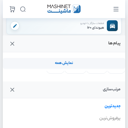
قطعات سازگار با خودرو
هیوندای i20
پیام ها
فروشگاه اینترنتی ماشینت
لوازم موتوری
لوازم برقی موتور
صافی بنزین
/
/
/
قیمت و خرید انواع صافی بنزین هیوندای i20
نمایش همه
لنت ترمز
فیلتر روغن
شمع موتور
واتر پمپ
فیلترها
جدیدترین
خودرو
مرتب‌سازی
صافی بنزین هیوندای i20
عمومی
۱,۲۱۰,۰۰۰ تومان
جدیدترین
پرفروش‌ترین