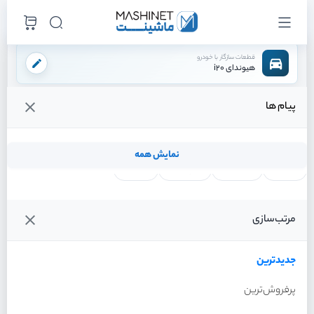
قطعات سازگار با خودرو
هیوندای i20
پیام ها
فروشگاه اینترنتی ماشینت
لوازم بدنه
گلگیر
گلگیر جلو چپ
/
/
/
قیمت و خرید انواع گلگیر جلو چپ هیوندای i20
نمایش همه
لنت ترمز
فیلتر روغن
شمع موتور
واتر پمپ
فیلترها
جدیدترین
خودرو
مرتب‌سازی
گلگیر جلو چپ هیوندای i20
سال 2012
جدیدترین
پرفروش‌ترین