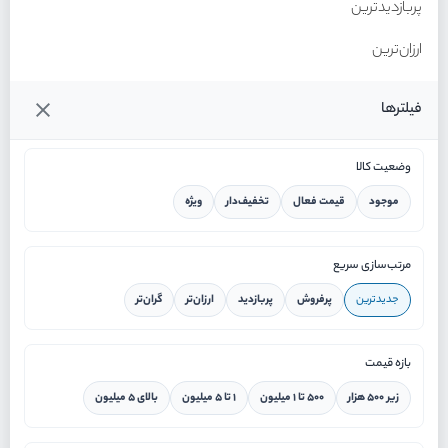
پربازدیدترین
ارزان‌ترین
گران‌ترین
فیلترها
وضعیت کالا
موجود
قیمت فعال
تخفیف‌دار
ویژه
خانه
مرتب‌سازی سریع
جدیدترین
پرفروش
پربازدید
ارزان‌تر
گران‌تر
ورود / ثبت نام
بازه قیمت
دستیار هوشمند
زیر ۵۰۰ هزار
۵۰۰ تا ۱ میلیون
۱ تا ۵ میلیون
بالای ۵ میلیون
سرویس در محل