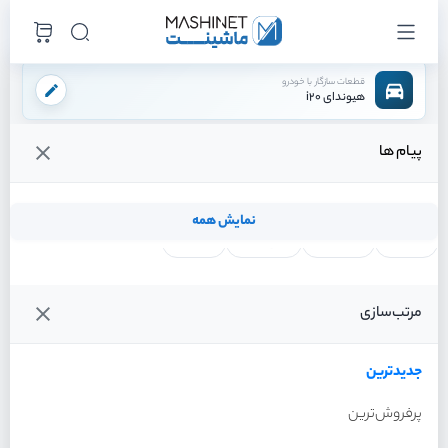
قطعات سازگار با خودرو
هیوندای i20
پیام ها
فروشگاه اینترنتی ماشینت
لوازم بدنه
جلو پنجره
/
/
قیمت و خرید انواع جلو پنجره هیوندای i20
نمایش همه
لنت ترمز
فیلتر روغن
شمع موتور
واتر پمپ
آفتاب گیر
خطر عقب
گیربکس
کیت m
رینگ
فن کامل
ecu
مرتب‌سازی
فیلترها
جدیدترین
خودرو
جدیدترین
جلو پنجره هیوندای i20 سال
آفتاب گیر هیوندای i20
2012
پرفروش‌ترین