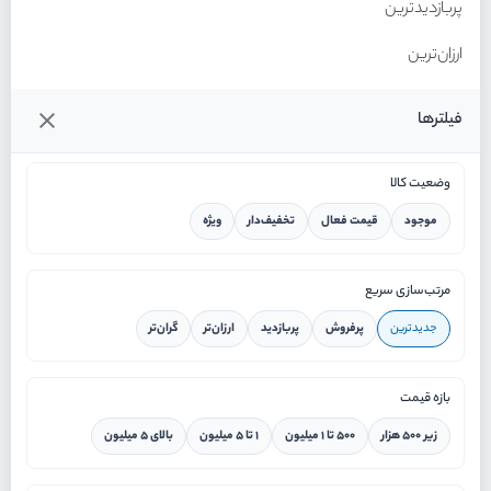
پربازدیدترین
ارزان‌ترین
گران‌ترین
فیلترها
وضعیت کالا
موجود
قیمت فعال
تخفیف‌دار
ویژه
خانه
مرتب‌سازی سریع
جدیدترین
پرفروش
پربازدید
ارزان‌تر
گران‌تر
ورود / ثبت نام
بازه قیمت
دستیار هوشمند
زیر ۵۰۰ هزار
۵۰۰ تا ۱ میلیون
۱ تا ۵ میلیون
بالای ۵ میلیون
سرویس در محل