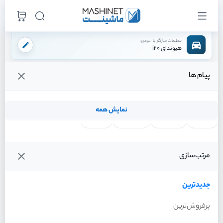
قطعات سازگار با خودرو
هیوندای i20
پیام ها
فروشگاه اینترنتی ماشینت
لوازم بدنه
سپر
دیاق سپر جلو
/
/
/
قیمت و خرید انواع دیاق سپر جلو هیوندای i20
نمایش همه
لنت ترمز
فیلتر روغن
شمع موتور
واتر پمپ
فیلترها
جدیدترین
خودرو
مرتب‌سازی
دیاق سپر جلو هیوندای i20
سال 2012
جدیدترین
پرفروش‌ترین