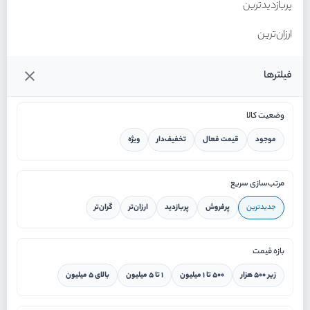
پربازدیدترین
ارزان‌ترین
گران‌ترین
فیلترها
وضعیت کالا
موجود
قیمت فعال
تخفیف‌دار
ویژه
خانه
مرتب‌سازی سریع
جدیدترین
پرفروش
پربازدید
ارزان‌تر
گران‌تر
ورود / ثبت نام
بازه قیمت
دستیار هوشمند
زیر ۵۰۰ هزار
۵۰۰ تا ۱ میلیون
۱ تا ۵ میلیون
بالای ۵ میلیون
سرویس در محل