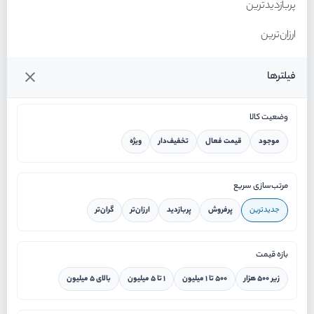
پربازدیدترین
ارزان‌ترین
گران‌ترین
فیلترها
وضعیت کالا
موجود
قیمت فعال
تخفیف‌دار
ویژه
خانه
مرتب‌سازی سریع
جدیدترین
پرفروش
پربازدید
ارزان‌تر
گران‌تر
ورود / ثبت نام
بازه قیمت
دستیار هوشمند
زیر ۵۰۰ هزار
۵۰۰ تا ۱ میلیون
۱ تا ۵ میلیون
بالای ۵ میلیون
سرویس در محل