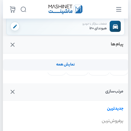
قطعات سازگار با خودرو
هیوندای i20
پیام ها
فروشگاه اینترنتی ماشینت
لوازم ترمز
دیسک ترمز
دیسک ترمز جلو
/
/
/
قیمت و خرید انواع دیسک ترمز جلو هیوندای i20
نمایش همه
لنت ترمز
فیلتر روغن
شمع موتور
واتر پمپ
فیلترها
جدیدترین
خودرو
مرتب‌سازی
دیسک ترمز جلو هیوندای i20
سال 2012
جدیدترین
پرفروش‌ترین