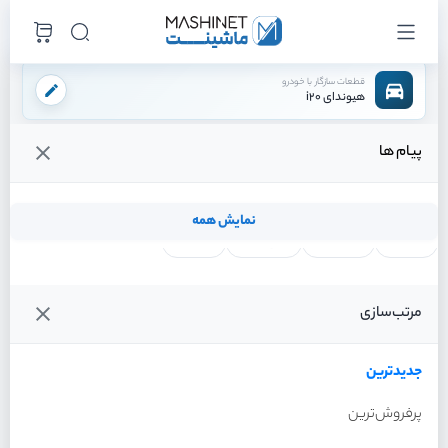
قطعات سازگار با خودرو
هیوندای i20
پیام ها
فروشگاه اینترنتی ماشینت
لوازم بدنه
سینی زیر اتاق
سینی زیر موتور
/
/
/
قیمت و خرید انواع سینی زیر موتور هیوندای i20
نمایش همه
لنت ترمز
فیلتر روغن
شمع موتور
واتر پمپ
فیلترها
جدیدترین
خودرو
مرتب‌سازی
سینی زیر موتور هیوندای i20
سال 2012
جدیدترین
پرفروش‌ترین