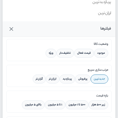
پربازدیدترین
ارزان‌ترین
گران‌ترین
فیلترها
وضعیت کالا
موجود
قیمت فعال
تخفیف‌دار
ویژه
خانه
مرتب‌سازی سریع
جدیدترین
پرفروش
پربازدید
ارزان‌تر
گران‌تر
ورود / ثبت نام
بازه قیمت
دستیار هوشمند
زیر ۵۰۰ هزار
۵۰۰ تا ۱ میلیون
۱ تا ۵ میلیون
بالای ۵ میلیون
سرویس در محل