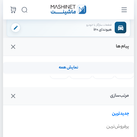
قطعات سازگار با خودرو
هیوندای i20
پیام ها
فروشگاه اینترنتی ماشینت
لوازم موتوری
یاتاقان
/
/
قیمت و خرید انواع یاتاقان هیوندای i20
نمایش همه
لنت ترمز
فیلتر روغن
شمع موتور
واتر پمپ
فیلترها
جدیدترین
خودرو
مرتب‌سازی
یاتاقان هیوندای i20 سال 2012
جدیدترین
پرفروش‌ترین