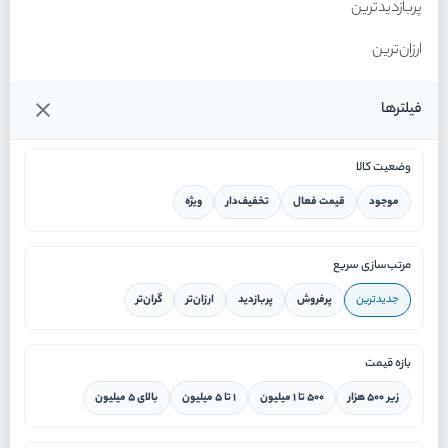
پربازدیدترین
ارزان‌ترین
گران‌ترین
فیلترها
وضعیت کالا
موجود
قیمت فعال
تخفیف‌دار
ویژه
خانه
مرتب‌سازی سریع
جدیدترین
پرفروش
پربازدید
ارزان‌تر
گران‌تر
ورود / ثبت نام
بازه قیمت
دستیار هوشمند
زیر ۵۰۰ هزار
۵۰۰ تا ۱ میلیون
۱ تا ۵ میلیون
بالای ۵ میلیون
سرویس در محل