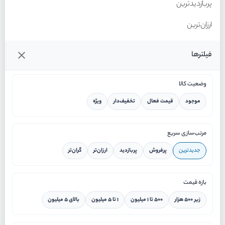
پربازدیدترین
ارزان‌ترین
گران‌ترین
فیلترها
وضعیت کالا
موجود
قیمت فعال
تخفیف‌دار
ویژه
خانه
مرتب‌سازی سریع
جدیدترین
پرفروش
پربازدید
ارزان‌تر
گران‌تر
ورود / ثبت نام
بازه قیمت
دستیار هوشمند
زیر ۵۰۰ هزار
۵۰۰ تا ۱ میلیون
۱ تا ۵ میلیون
بالای ۵ میلیون
سرویس در محل