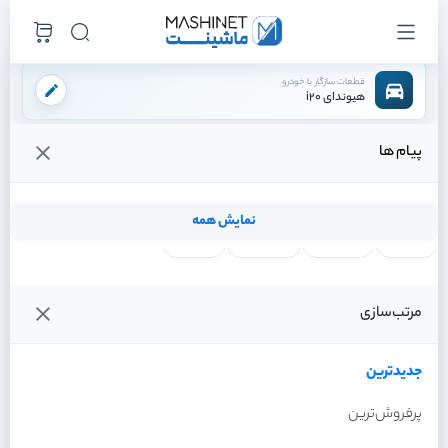
قطعات سازگار با خودرو
هیوندای i20
پیام ها
فروشگاه اینترنتی ماشینت
لوازم موتوری
سنسور ها
سنسور دور موتور
/
/
/
قیمت و خرید انواع سنسور دور موتور هیوندای i20
نمایش همه
لنت ترمز
فیلتر روغن
شمع موتور
واتر پمپ
فیلترها
جدیدترین
خودرو
مرتب‌سازی
سنسور دور موتور هیوندای i20
سال 2012
جدیدترین
پرفروش‌ترین