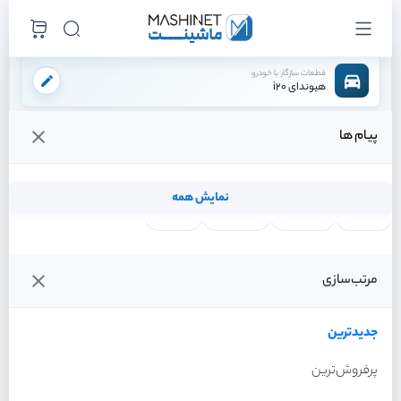
قطعات سازگار با خودرو
هیوندای i20
پیام ها
فروشگاه اینترنتی ماشینت
لوازم مصرفی
فیلتر ها
فیلتر کابین
/
/
/
قیمت و خرید انواع فیلتر کابین هیوندای i20
نمایش همه
لنت ترمز
فیلتر روغن
شمع موتور
واتر پمپ
فیلترها
جدیدترین
خودرو
مرتب‌سازی
فیلتر کابین هیوندای i20 سال
2012
جدیدترین
پرفروش‌ترین