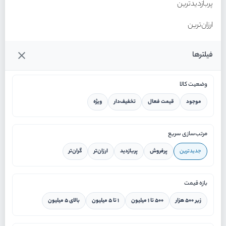
پربازدیدترین
ارزان‌ترین
گران‌ترین
فیلترها
وضعیت کالا
موجود
قیمت فعال
تخفیف‌دار
ویژه
خانه
مرتب‌سازی سریع
جدیدترین
پرفروش
پربازدید
ارزان‌تر
گران‌تر
ورود / ثبت نام
بازه قیمت
دستیار هوشمند
زیر ۵۰۰ هزار
۵۰۰ تا ۱ میلیون
۱ تا ۵ میلیون
بالای ۵ میلیون
سرویس در محل