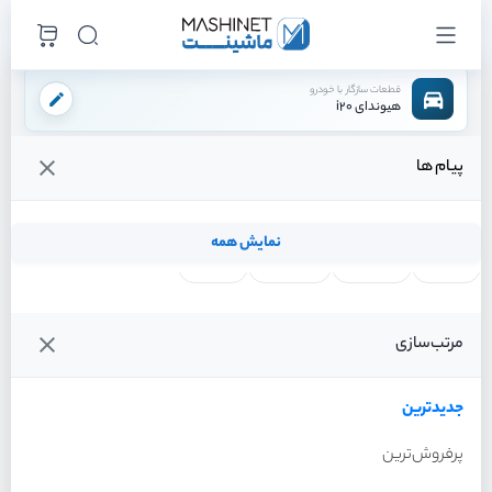
قطعات سازگار با خودرو
هیوندای i20
پیام ها
فروشگاه اینترنتی ماشینت
لوازم موتوری
لوازم برقی موتور
دینام
/
/
/
قیمت و خرید انواع دینام هیوندای i20
نمایش همه
لنت ترمز
فیلتر روغن
شمع موتور
واتر پمپ
فیلترها
جدیدترین
خودرو
مرتب‌سازی
دینام هیوندای i20 سال 2012
جدیدترین
پرفروش‌ترین