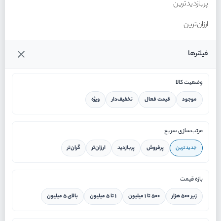
پربازدیدترین
ارزان‌ترین
گران‌ترین
فیلترها
وضعیت کالا
موجود
قیمت فعال
تخفیف‌دار
ویژه
خانه
مرتب‌سازی سریع
جدیدترین
پرفروش
پربازدید
ارزان‌تر
گران‌تر
ورود / ثبت نام
بازه قیمت
دستیار هوشمند
زیر ۵۰۰ هزار
۵۰۰ تا ۱ میلیون
۱ تا ۵ میلیون
بالای ۵ میلیون
سرویس در محل