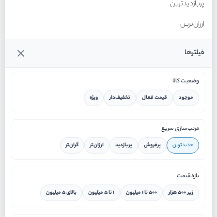
پربازدیدترین
ارزان‌ترین
گران‌ترین
فیلترها
وضعیت کالا
موجود
قیمت فعال
تخفیف‌دار
ویژه
خانه
مرتب‌سازی سریع
جدیدترین
پرفروش
پربازدید
ارزان‌تر
گران‌تر
ورود / ثبت نام
بازه قیمت
دستیار هوشمند
زیر ۵۰۰ هزار
۵۰۰ تا ۱ میلیون
۱ تا ۵ میلیون
بالای ۵ میلیون
سرویس در محل