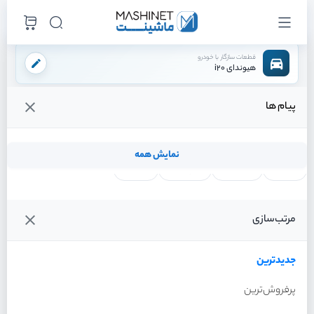
قطعات سازگار با خودرو
هیوندای i20
پیام ها
فروشگاه اینترنتی ماشینت
لوازم موتوری
سوپاپ هوا
/
/
قیمت و خرید انواع سوپاپ هوا هیوندای i20
نمایش همه
لنت ترمز
فیلتر روغن
شمع موتور
واتر پمپ
فیلترها
جدیدترین
خودرو
مرتب‌سازی
سوپاپ هوا هیوندای i20 سال
2012
جدیدترین
پرفروش‌ترین