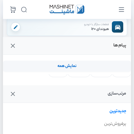
قطعات سازگار با خودرو
هیوندای i20
پیام ها
فروشگاه اینترنتی ماشینت
لوازم موتوری
لوازم برقی موتور
کمپرسور کولر
/
/
/
قیمت و خرید انواع کمپرسور کولر هیوندای i20
نمایش همه
لنت ترمز
فیلتر روغن
شمع موتور
واتر پمپ
فیلترها
جدیدترین
خودرو
مرتب‌سازی
کمپرسور کولر هیوندای i20
سال 2012
جدیدترین
پرفروش‌ترین