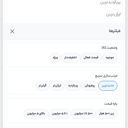
پربازدیدترین
ارزان‌ترین
گران‌ترین
فیلترها
وضعیت کالا
موجود
قیمت فعال
تخفیف‌دار
ویژه
خانه
مرتب‌سازی سریع
جدیدترین
پرفروش
پربازدید
ارزان‌تر
گران‌تر
ورود / ثبت نام
بازه قیمت
دستیار هوشمند
زیر ۵۰۰ هزار
۵۰۰ تا ۱ میلیون
۱ تا ۵ میلیون
بالای ۵ میلیون
سرویس در محل