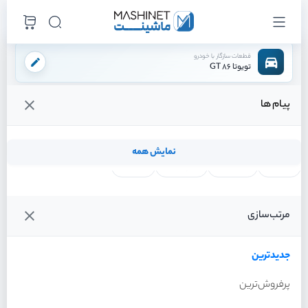
قطعات سازگار با خودرو
تویوتا 86 GT
پیام ها
فروشگاه اینترنتی ماشینت
لوازم موتوری
کیت تایم
/
/
قیمت و خرید انواع کیت تایم تویوتا 86 GT
نمایش همه
لنت ترمز
فیلتر روغن
شمع موتور
واتر پمپ
فیلترها
جدیدترین
خودرو
مرتب‌سازی
کیت تایم تویوتا 86 GT سال
2013
جدیدترین
پرفروش‌ترین