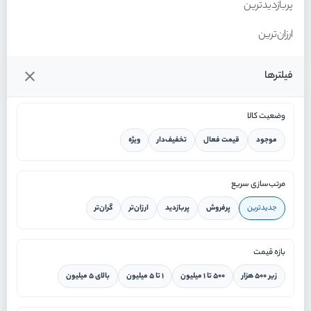
پربازدیدترین
ارزان‌ترین
گران‌ترین
فیلترها
وضعیت کالا
موجود
قیمت فعال
تخفیف‌دار
ویژه
خانه
مرتب‌سازی سریع
جدیدترین
پرفروش
پربازدید
ارزان‌تر
گران‌تر
ورود / ثبت نام
بازه قیمت
دستیار هوشمند
زیر ۵۰۰ هزار
۵۰۰ تا ۱ میلیون
۱ تا ۵ میلیون
بالای ۵ میلیون
سرویس در محل