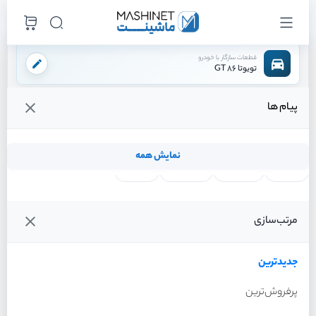
قطعات سازگار با خودرو
تویوتا 86 GT
پیام ها
فروشگاه اینترنتی ماشینت
لوازم تعلیق
سیستم فرمان
فرمان
/
/
/
قیمت و خرید انواع فرمان تویوتا 86 GT
نمایش همه
لنت ترمز
فیلتر روغن
شمع موتور
واتر پمپ
فیلترها
جدیدترین
خودرو
مرتب‌سازی
فرمان تویوتا 86 GT سال
2013
جدیدترین
پرفروش‌ترین