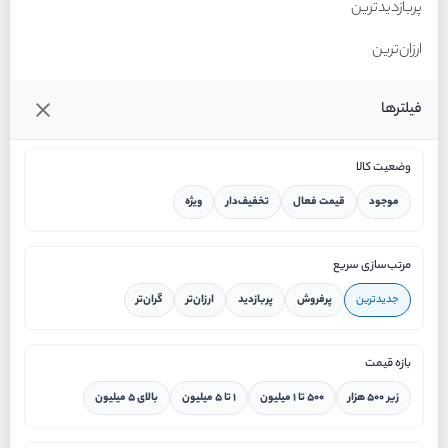
پربازدیدترین
ارزان‌ترین
گران‌ترین
فیلترها
وضعیت کالا
موجود
قیمت فعال
تخفیف‌دار
ویژه
خانه
مرتب‌سازی سریع
جدیدترین
پرفروش
پربازدید
ارزان‌تر
گران‌تر
ورود / ثبت نام
بازه قیمت
دستیار هوشمند
زیر ۵۰۰ هزار
۵۰۰ تا ۱ میلیون
۱ تا ۵ میلیون
بالای ۵ میلیون
سرویس در محل