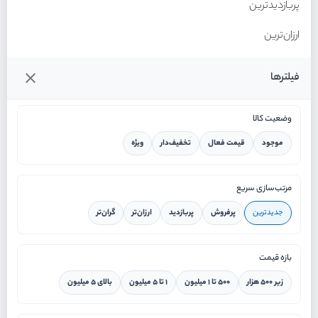
پربازدیدترین
ارزان‌ترین
گران‌ترین
فیلترها
وضعیت کالا
موجود
قیمت فعال
تخفیف‌دار
ویژه
خانه
مرتب‌سازی سریع
جدیدترین
پرفروش
پربازدید
ارزان‌تر
گران‌تر
ورود / ثبت نام
بازه قیمت
دستیار هوشمند
زیر ۵۰۰ هزار
۵۰۰ تا ۱ میلیون
۱ تا ۵ میلیون
بالای ۵ میلیون
سرویس در محل