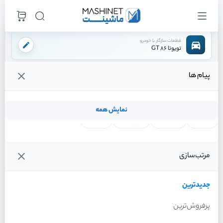
قطعات سازگار با خودرو
تویوتا 86 GT
پیام ها
فروشگاه اینترنتی ماشینت
لوازم تعلیق
میل موجگیر راست
/
/
قیمت و خرید انواع میل موجگیر راست تویوتا 86 GT
نمایش همه
لنت ترمز
فیلتر روغن
شمع موتور
واتر پمپ
فیلترها
جدیدترین
خودرو
مرتب‌سازی
میل موجگیر راست تویوتا 86
GT سال 2013
جدیدترین
پرفروش‌ترین