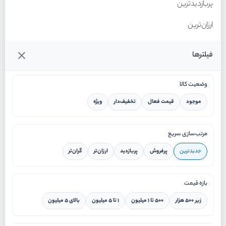
پربازدیدترین
ارزان‌ترین
گران‌ترین
فیلترها
وضعیت کالا
موجود
قیمت فعال
تخفیف‌دار
ویژه
خانه
مرتب‌سازی سریع
جدیدترین
پرفروش
پربازدید
ارزان‌تر
گران‌تر
ورود / ثبت نام
بازه قیمت
دستیار هوشمند
زیر ۵۰۰ هزار
۵۰۰ تا ۱ میلیون
۱ تا ۵ میلیون
بالای ۵ میلیون
سرویس در محل