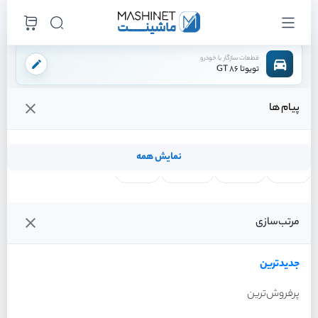
قطعات سازگار با خودرو
تویوتا 86 GT
پیام ها
فروشگاه اینترنتی ماشینت
لوازم تعلیق
پلوس راست
/
/
قیمت و خرید انواع پلوس راست تویوتا 86 GT
نمایش همه
لنت ترمز
فیلتر روغن
شمع موتور
واتر پمپ
فیلترها
جدیدترین
خودرو
مرتب‌سازی
پلوس راست تویوتا 86 GT
سال 2013
جدیدترین
پرفروش‌ترین