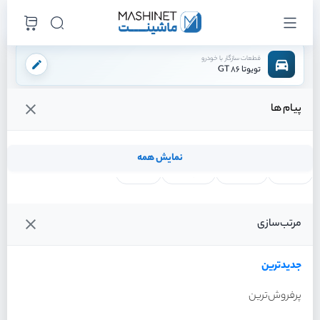
قطعات سازگار با خودرو
تویوتا 86 GT
پیام ها
فروشگاه اینترنتی ماشینت
لوازم موتوری
پمپ هیدرولیک
/
/
قیمت و خرید انواع پمپ هیدرولیک تویوتا 86 GT
نمایش همه
لنت ترمز
فیلتر روغن
شمع موتور
واتر پمپ
فیلترها
جدیدترین
خودرو
مرتب‌سازی
پمپ هیدرولیک تویوتا 86 GT
سال 2013
جدیدترین
پرفروش‌ترین