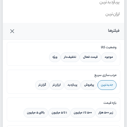
پربازدیدترین
ارزان‌ترین
گران‌ترین
فیلترها
وضعیت کالا
موجود
قیمت فعال
تخفیف‌دار
ویژه
خانه
مرتب‌سازی سریع
جدیدترین
پرفروش
پربازدید
ارزان‌تر
گران‌تر
ورود / ثبت نام
بازه قیمت
دستیار هوشمند
زیر ۵۰۰ هزار
۵۰۰ تا ۱ میلیون
۱ تا ۵ میلیون
بالای ۵ میلیون
سرویس در محل