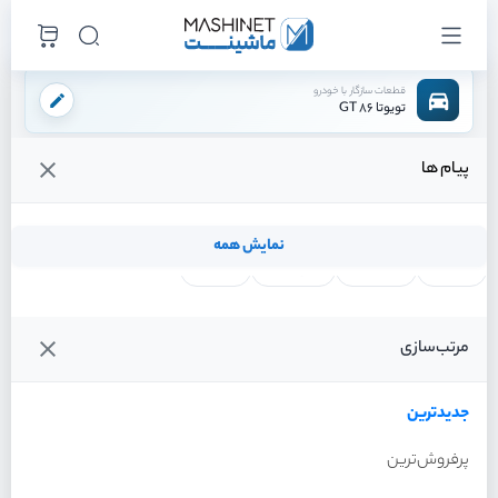
قطعات سازگار با خودرو
تویوتا 86 GT
پیام ها
فروشگاه اینترنتی ماشینت
لوازم داخلی
آفتابگیر شاگرد
/
/
قیمت و خرید انواع آفتابگیر شاگرد تویوتا 86 GT
نمایش همه
لنت ترمز
فیلتر روغن
شمع موتور
واتر پمپ
فیلترها
جدیدترین
خودرو
مرتب‌سازی
آفتابگیر شاگرد تویوتا 86 GT
سال 2013
جدیدترین
پرفروش‌ترین