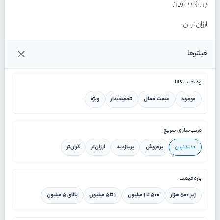
پربازدیدترین
ارزان‌ترین
گران‌ترین
فیلترها
وضعیت کالا
موجود
قیمت فعال
تخفیف‌دار
ویژه
خانه
مرتب‌سازی سریع
جدیدترین
پرفروش
پربازدید
ارزان‌تر
گران‌تر
ورود / ثبت نام
بازه قیمت
دستیار هوشمند
زیر ۵۰۰ هزار
۵۰۰ تا ۱ میلیون
۱ تا ۵ میلیون
بالای ۵ میلیون
سرویس در محل