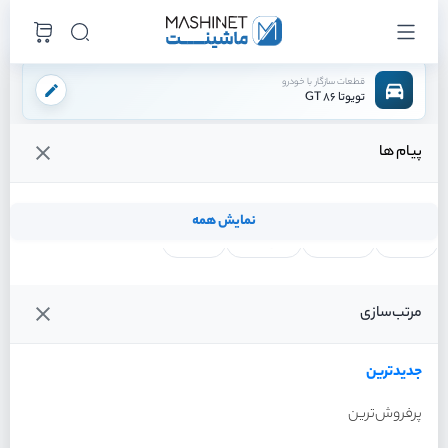
قطعات سازگار با خودرو
تویوتا 86 GT
پیام ها
فروشگاه اینترنتی ماشینت
لوازم مصرفی
فیلتر ها
فیلتر روغن
/
/
/
قیمت و خرید انواع فیلتر روغن تویوتا 86 GT
نمایش همه
لنت ترمز
فیلتر روغن
شمع موتور
واتر پمپ
فیلترها
جدیدترین
خودرو
مرتب‌سازی
فیلتر روغن تویوتا 86 GT سال
2013
جدیدترین
پرفروش‌ترین