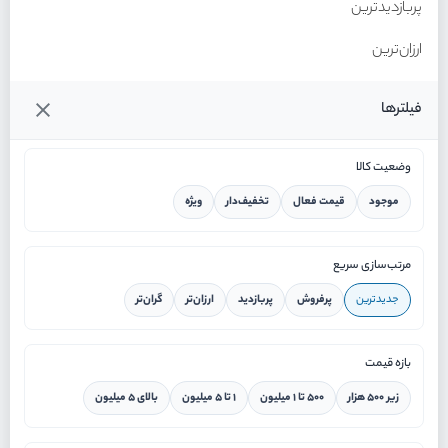
پربازدیدترین
ارزان‌ترین
گران‌ترین
فیلترها
وضعیت کالا
موجود
قیمت فعال
تخفیف‌دار
ویژه
خانه
مرتب‌سازی سریع
جدیدترین
پرفروش
پربازدید
ارزان‌تر
گران‌تر
ورود / ثبت نام
بازه قیمت
دستیار هوشمند
زیر ۵۰۰ هزار
۵۰۰ تا ۱ میلیون
۱ تا ۵ میلیون
بالای ۵ میلیون
سرویس در محل