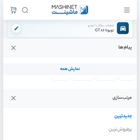
قطعات سازگار با خودرو
تویوتا 86 GT
پیام ها
فروشگاه اینترنتی ماشینت
لوازم موتوری
سنسور ها
سنسور مپ
/
/
/
قیمت و خرید انواع سنسور مپ تویوتا 86 GT
نمایش همه
لنت ترمز
فیلتر روغن
شمع موتور
واتر پمپ
فیلترها
جدیدترین
خودرو
مرتب‌سازی
سنسور مپ تویوتا 86 GT سال
2013
جدیدترین
پرفروش‌ترین