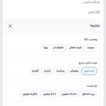
پربازدیدترین
ارزان‌ترین
گران‌ترین
فیلترها
وضعیت کالا
موجود
قیمت فعال
تخفیف‌دار
ویژه
خانه
مرتب‌سازی سریع
جدیدترین
پرفروش
پربازدید
ارزان‌تر
گران‌تر
ورود / ثبت نام
بازه قیمت
دستیار هوشمند
زیر ۵۰۰ هزار
۵۰۰ تا ۱ میلیون
۱ تا ۵ میلیون
بالای ۵ میلیون
سرویس در محل