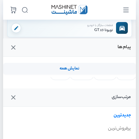
قطعات سازگار با خودرو
تویوتا 86 GT
پیام ها
فروشگاه اینترنتی ماشینت
لوازم تعلیق
پلوس چپ
/
/
قیمت و خرید انواع پلوس چپ تویوتا 86 GT
نمایش همه
لنت ترمز
فیلتر روغن
شمع موتور
واتر پمپ
فیلترها
جدیدترین
خودرو
مرتب‌سازی
پلوس چپ تویوتا 86 GT سال
2013
جدیدترین
پرفروش‌ترین