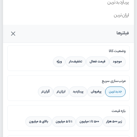
پربازدیدترین
ارزان‌ترین
گران‌ترین
فیلترها
وضعیت کالا
موجود
قیمت فعال
تخفیف‌دار
ویژه
خانه
مرتب‌سازی سریع
جدیدترین
پرفروش
پربازدید
ارزان‌تر
گران‌تر
ورود / ثبت نام
بازه قیمت
دستیار هوشمند
زیر ۵۰۰ هزار
۵۰۰ تا ۱ میلیون
۱ تا ۵ میلیون
بالای ۵ میلیون
سرویس در محل