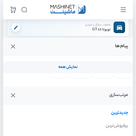
قطعات سازگار با خودرو
تویوتا 86 GT
پیام ها
فروشگاه اینترنتی ماشینت
لوازم موتوری
سنسور ها
ناک سنسور
/
/
/
قیمت و خرید انواع ناک سنسور تویوتا 86 GT
نمایش همه
لنت ترمز
فیلتر روغن
شمع موتور
واتر پمپ
فیلترها
جدیدترین
خودرو
مرتب‌سازی
ناک سنسور تویوتا 86 GT
سال 2013
جدیدترین
پرفروش‌ترین