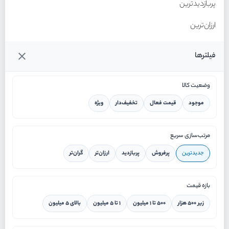
پربازدیدترین
ارزان‌ترین
گران‌ترین
فیلترها
وضعیت کالا
موجود
قیمت فعال
تخفیف‌دار
ویژه
خانه
مرتب‌سازی سریع
جدیدترین
پرفروش
پربازدید
ارزان‌تر
گران‌تر
ورود / ثبت نام
بازه قیمت
دستیار هوشمند
زیر ۵۰۰ هزار
۵۰۰ تا ۱ میلیون
۱ تا ۵ میلیون
بالای ۵ میلیون
سرویس در محل