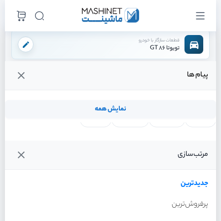
قطعات سازگار با خودرو
تویوتا 86 GT
پیام ها
فروشگاه اینترنتی ماشینت
لوازم داخلی
لوازم داخلی برقی
جعبه فیوز داخل کابین
/
/
/
قیمت و خرید انواع جعبه فیوز داخل کابین تویوتا 86 GT
نمایش همه
لنت ترمز
فیلتر روغن
شمع موتور
واتر پمپ
فیلترها
جدیدترین
خودرو
مرتب‌سازی
جعبه فیوز داخل کابین تویوتا
86 GT سال 2013
جدیدترین
پرفروش‌ترین