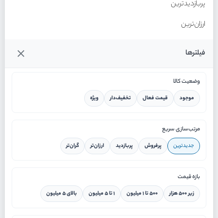
پربازدیدترین
ارزان‌ترین
گران‌ترین
فیلترها
وضعیت کالا
موجود
قیمت فعال
تخفیف‌دار
ویژه
خانه
مرتب‌سازی سریع
جدیدترین
پرفروش
پربازدید
ارزان‌تر
گران‌تر
ورود / ثبت نام
بازه قیمت
دستیار هوشمند
زیر ۵۰۰ هزار
۵۰۰ تا ۱ میلیون
۱ تا ۵ میلیون
بالای ۵ میلیون
سرویس در محل