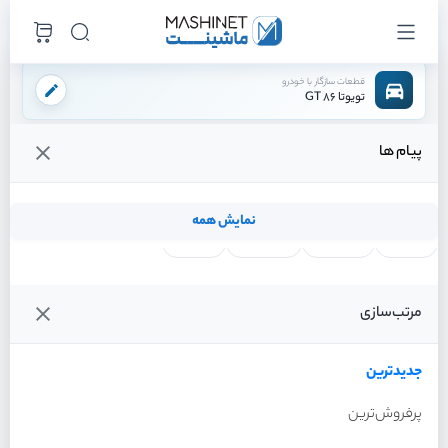
قطعات سازگار با خودرو
تویوتا 86 GT
پیام ها
فروشگاه اینترنتی ماشینت
لوازم موتوری
لوازم برقی موتور
پمپ بنزین
/
/
/
قیمت و خرید انواع پمپ بنزین تویوتا 86 GT
نمایش همه
لنت ترمز
فیلتر روغن
شمع موتور
واتر پمپ
فیلترها
جدیدترین
خودرو
مرتب‌سازی
پمپ بنزین تویوتا 86 GT سال
2013
جدیدترین
پرفروش‌ترین