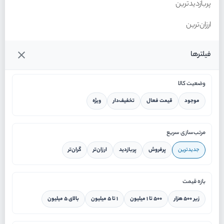
پربازدیدترین
ارزان‌ترین
گران‌ترین
فیلترها
وضعیت کالا
موجود
قیمت فعال
تخفیف‌دار
ویژه
خانه
مرتب‌سازی سریع
جدیدترین
پرفروش
پربازدید
ارزان‌تر
گران‌تر
ورود / ثبت نام
بازه قیمت
دستیار هوشمند
زیر ۵۰۰ هزار
۵۰۰ تا ۱ میلیون
۱ تا ۵ میلیون
بالای ۵ میلیون
سرویس در محل