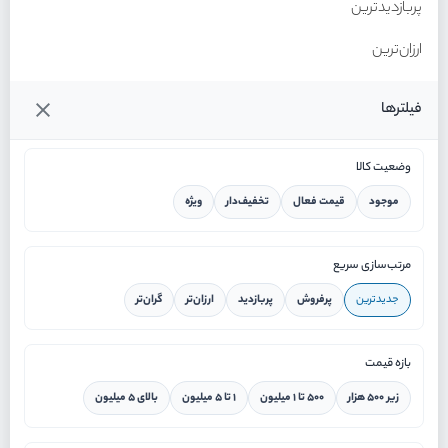
پربازدیدترین
ارزان‌ترین
گران‌ترین
فیلترها
وضعیت کالا
موجود
قیمت فعال
تخفیف‌دار
ویژه
خانه
مرتب‌سازی سریع
جدیدترین
پرفروش
پربازدید
ارزان‌تر
گران‌تر
ورود / ثبت نام
بازه قیمت
دستیار هوشمند
زیر ۵۰۰ هزار
۵۰۰ تا ۱ میلیون
۱ تا ۵ میلیون
بالای ۵ میلیون
سرویس در محل