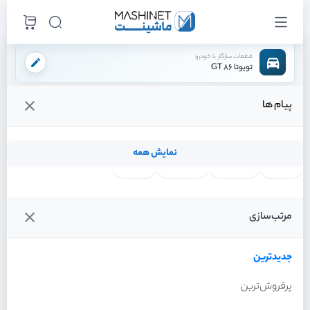
قطعات سازگار با خودرو
تویوتا 86 GT
پیام ها
فروشگاه اینترنتی ماشینت
لوازم موتوری
سگدست
سگدست جلو راست
/
/
/
قیمت و خرید انواع سگدست جلو راست تویوتا 86 GT
نمایش همه
لنت ترمز
فیلتر روغن
شمع موتور
واتر پمپ
فیلترها
جدیدترین
خودرو
مرتب‌سازی
سگدست جلو راست تویوتا 86
GT سال 2013
جدیدترین
پرفروش‌ترین