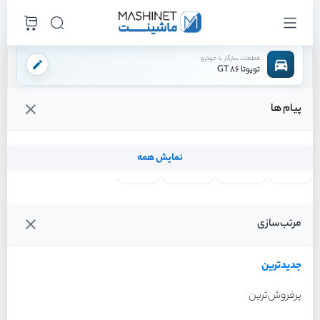
قطعات سازگار با خودرو
تویوتا 86 GT
پیام ها
فروشگاه اینترنتی ماشینت
لوازم تعلیق
کمک فنر
کمک فنر جلو چپ
/
/
/
قیمت و خرید انواع کمک فنر جلو چپ تویوتا 86 GT
نمایش همه
لنت ترمز
فیلتر روغن
شمع موتور
واتر پمپ
فیلترها
جدیدترین
خودرو
مرتب‌سازی
کمک فنر جلو چپ تویوتا 86
GT سال 2013
جدیدترین
پرفروش‌ترین