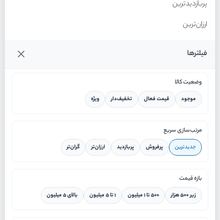
پربازدیدترین
ارزان‌ترین
گران‌ترین
فیلترها
وضعیت کالا
موجود
قیمت فعال
تخفیف‌دار
ویژه
خانه
مرتب‌سازی سریع
جدیدترین
پرفروش
پربازدید
ارزان‌تر
گران‌تر
ورود / ثبت نام
بازه قیمت
دستیار هوشمند
زیر ۵۰۰ هزار
۵۰۰ تا ۱ میلیون
۱ تا ۵ میلیون
بالای ۵ میلیون
سرویس در محل