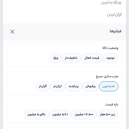
پربازدیدترین
ارزان‌ترین
گران‌ترین
فیلترها
وضعیت کالا
موجود
قیمت فعال
تخفیف‌دار
ویژه
خانه
مرتب‌سازی سریع
جدیدترین
پرفروش
پربازدید
ارزان‌تر
گران‌تر
ورود / ثبت نام
بازه قیمت
دستیار هوشمند
زیر ۵۰۰ هزار
۵۰۰ تا ۱ میلیون
۱ تا ۵ میلیون
بالای ۵ میلیون
سرویس در محل