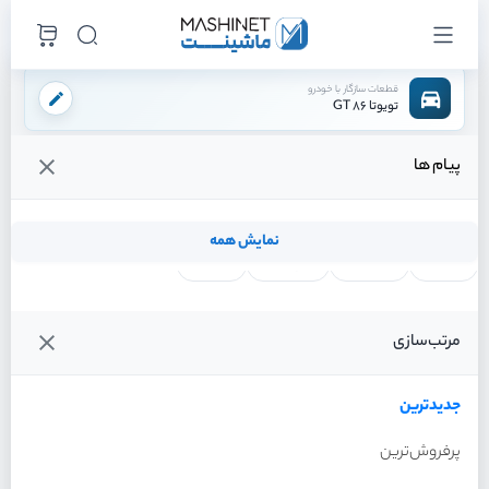
قطعات سازگار با خودرو
تویوتا 86 GT
پیام ها
فروشگاه اینترنتی ماشینت
لوازم موتوری
سنسور ها
سنسور abs جلو چپ
/
/
/
قیمت و خرید انواع سنسور abs جلو چپ تویوتا 86 GT
نمایش همه
لنت ترمز
فیلتر روغن
شمع موتور
واتر پمپ
فیلترها
جدیدترین
خودرو
مرتب‌سازی
سنسور abs جلو چپ تویوتا 86
GT سال 2013
جدیدترین
پرفروش‌ترین