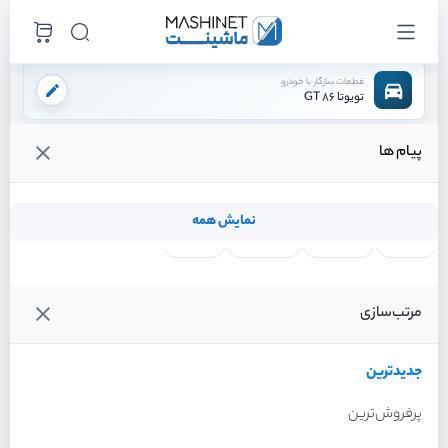
قطعات سازگار با خودرو
تویوتا 86 GT
پیام ها
فروشگاه اینترنتی ماشینت
لوازم ترمز
دیسک ترمز
دیسک ترمز جلو
/
/
/
قیمت و خرید انواع دیسک ترمز جلو تویوتا 86 GT
نمایش همه
لنت ترمز
فیلتر روغن
شمع موتور
واتر پمپ
فیلترها
جدیدترین
خودرو
مرتب‌سازی
دیسک ترمز جلو تویوتا 86 GT
سال 2013
جدیدترین
پرفروش‌ترین