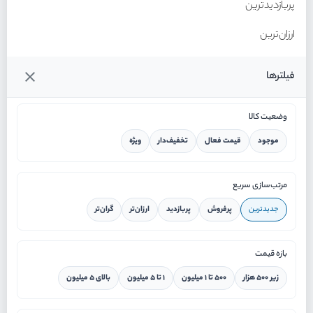
پربازدیدترین
ارزان‌ترین
گران‌ترین
فیلترها
وضعیت کالا
موجود
قیمت فعال
تخفیف‌دار
ویژه
خانه
مرتب‌سازی سریع
جدیدترین
پرفروش
پربازدید
ارزان‌تر
گران‌تر
ورود / ثبت نام
بازه قیمت
دستیار هوشمند
زیر ۵۰۰ هزار
۵۰۰ تا ۱ میلیون
۱ تا ۵ میلیون
بالای ۵ میلیون
سرویس در محل