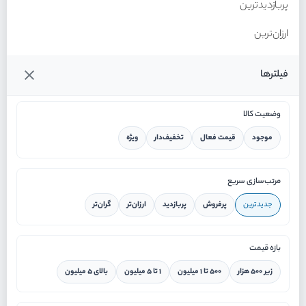
پربازدیدترین
ارزان‌ترین
گران‌ترین
فیلترها
وضعیت کالا
موجود
قیمت فعال
تخفیف‌دار
ویژه
خانه
مرتب‌سازی سریع
جدیدترین
پرفروش
پربازدید
ارزان‌تر
گران‌تر
ورود / ثبت نام
بازه قیمت
دستیار هوشمند
زیر ۵۰۰ هزار
۵۰۰ تا ۱ میلیون
۱ تا ۵ میلیون
بالای ۵ میلیون
سرویس در محل