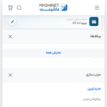
قطعات سازگار با خودرو
تویوتا 86 GT
پیام ها
فروشگاه اینترنتی ماشینت
لوازم موتوری
سیستم خنک کننده
منبع انبساط
/
/
/
قیمت و خرید انواع منبع انبساط تویوتا 86 GT
نمایش همه
لنت ترمز
فیلتر روغن
شمع موتور
واتر پمپ
فیلترها
جدیدترین
خودرو
مرتب‌سازی
منبع انبساط تویوتا 86 GT
سال 2013
جدیدترین
پرفروش‌ترین